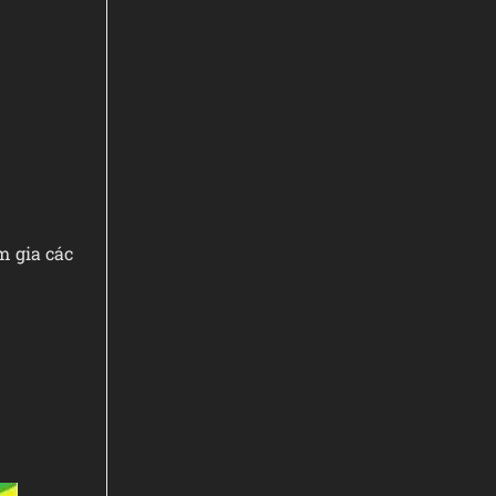
m gia các