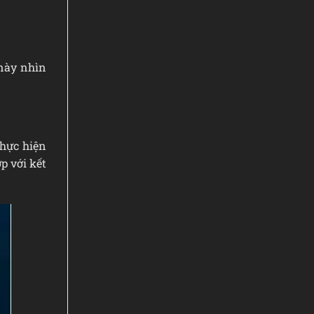
 này nhìn
thực hiện
p với kết