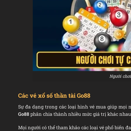
Người chơi
Các vé xổ số thần tài Go88
Sự đa dạng trong các loại hình vé mua giúp mọi 
Go88
phân chia thành nhiều mức giá trị khác nhau
Mọi người có thể tham khảo các loại vé phổ biến đa