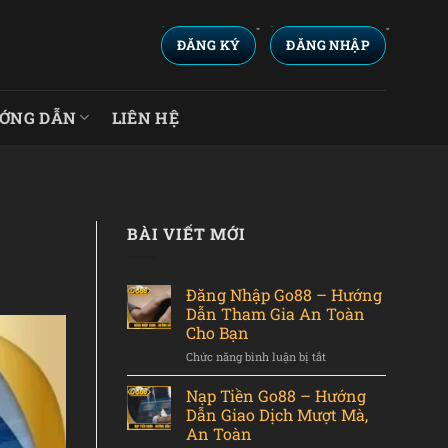
ĐĂNG KÝ
ĐĂNG NHẬP
ỚNG DẪN
LIÊN HỆ
BÀI VIẾT MỚI
Đăng Nhập Go88 – Hướng
Dẫn Tham Gia An Toàn
Cho Bạn
Chức năng bình luận bị tắt
ở
Đăng
Nhập
Nạp Tiền Go88 – Hướng
Go88
Dẫn Giao Dịch Mượt Mà,
–
An Toàn
Hướng