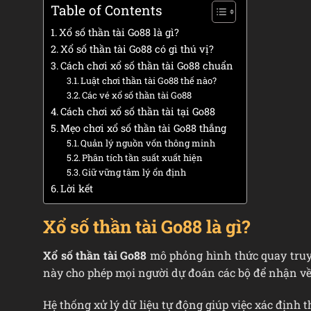
Table of Contents
Xổ số thần tài Go88 là gì?
Xổ số thần tài Go88 có gì thú vị?
Cách chơi xổ số thần tài Go88 chuẩn
Luật chơi thần tài Go88 thế nào?
Các vé xổ số thần tài Go88
Cách chơi xổ số thần tài tại Go88
Mẹo chơi xổ số thần tài Go88 thắng
Quản lý nguồn vốn thông minh
Phân tích tần suất xuất hiện
Giữ vững tâm lý ổn định
Lời kết
Xổ số thần tài Go88 là gì?
Xổ số thần tài Go88
mô phỏng hình thức quay truyề
này cho phép mọi người dự đoán các bộ để nhận về
Hệ thống xử lý dữ liệu tự động giúp việc xác định 