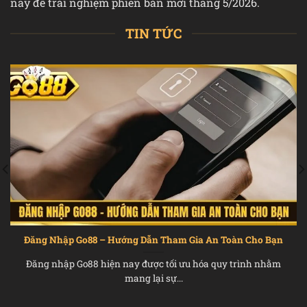
nay để trải nghiệm phiên bản mới tháng 5/2026.
TIN TỨC
Đăng Nhập Go88 – Hướng Dẫn Tham Gia An Toàn Cho Bạn
Đăng nhập Go88 hiện nay được tối ưu hóa quy trình nhằm
mang lại sự...