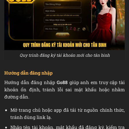
Quy trình đăng ký tài khoản mới cho tân binh
Hướng dẫn đăng nhập
Hướng dẫn đăng nhập
Go88
giúp anh em truy cập tài
khoản ổn định, tránh lỗi sai mật khẩu hoặc nhầm
đường dẫn.
Mở trang chủ hoặc app đã tải từ nguồn chính thức,
tránh dùng link lạ.
Nhập tên tài khoản, mật khẩu đã đăng ký, kiểm tra