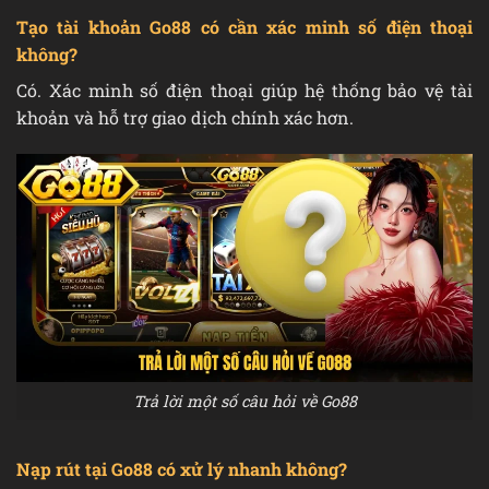
Tạo tài khoản Go88 có cần xác minh số điện thoại
không?
Có. Xác minh số điện thoại giúp hệ thống bảo vệ tài
khoản và hỗ trợ giao dịch chính xác hơn.
Trả lời một số câu hỏi về Go88
Nạp rút tại Go88 có xử lý nhanh không?