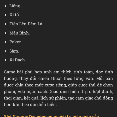
Liêng.
Xì tố.
Tiến Lên Đếm Lá.
Mậu Binh.
Poker.
Sâm.
Xì Dách.
Game bài phù hợp anh em thích tính toán, đọc tình
huống, thay đổi chiến thuật theo từng ván. Mỗi bàn
được chia theo mức cược riêng, giúp cược thủ dễ chọn
phòng vừa ngân sách. Giao diện hiển thị rõ lượt đánh,
thời gian, kết quả, lịch sử phiên, tạo cảm giác chủ động
hơn khi theo dõi diễn biến.
Slot Game – Dải vòng quay giải trí giàu màu sắc