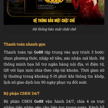
Hệ thống bảo mật chặt chẽ
Thanh toán nhanh gọn
Thanh toán tại
Go88
tập trung vào quy trình 3 bước:
chọn phương thức, nhập số tiền, xác nhận mã lệnh. Hệ
thống minh họa hỗ trợ ngân hàng nội địa, ví điện tử,
QR với hạn mức chia theo cấp tài khoản. Thời gian xử
lý thường trong khoảng 5-15 phút khi thông tin khớp,
lịch sử giao dịch lưu 90 ngày phục vụ đối soát.
Bộ phận CSKH 24/7
Bộ phận CSKH
Go88
vận hành 24/7, chia 4 ca trực
nhằm tiếp nhận yêu cầu liên tục trong ngày. Kênh hỗ