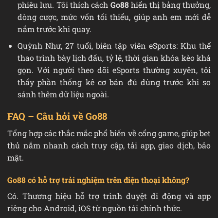
phiêu lưu. Tôi thích cách
Go88
hiển thị bảng thưởng,
dòng cược, mức vốn tối thiểu, giúp anh em mới dễ
nắm trước khi quay.
Quỳnh Như, 27 tuổi, biên tập viên eSports: Khu thể
thao trình bày lịch đấu, tỷ lệ, thời gian khóa kèo khá
gọn. Với người theo dõi eSports thường xuyên, tôi
thấy phần thống kê cơ bản đủ dùng trước khi so
sánh thêm dữ liệu ngoài.
FAQ – Câu hỏi về Go88
Tổng hợp các thắc mắc phổ biến về cổng game, giúp bet
thủ nắm nhanh cách truy cập, tải app, giao dịch, bảo
mật.
Go88 có hỗ trợ trải nghiệm trên điện thoại không?
Có. Thương hiệu hỗ trợ trình duyệt di động và app
riêng cho Android, iOS từ nguồn tải chính thức.