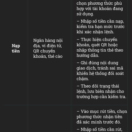
chọn phương thức phù
hợp với tài khoản đang
sử dụng.
– Nhập số tiền cần nạp,
kiểm tra hạn mức trước
khi xác nhận lệnh.
– Thực hiện chuyển
Ngân hàng nội
khoản, quét QR hoặc
Nạp
địa, ví điện tử,
nhập thông tin thẻ theo
tiền
QR chuyển
hướng dẫn.
khoản, thẻ cào
– Ghi đúng nội dung
giao dịch, tránh sai mã
khiến hệ thống đối soát
chậm.
– Theo dõi trạng thái
lệnh, lưu biên nhận cho
trường hợp cần kiểm tra.
– Vào mục rút tiền, chọn
phương thức nhận tiền
đã xác minh trước đó.
– Nhập số tiền cần rút,