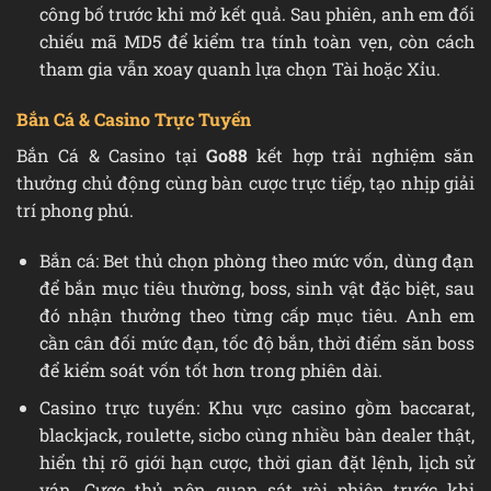
công bố trước khi mở kết quả. Sau phiên, anh em đối
chiếu mã MD5 để kiểm tra tính toàn vẹn, còn cách
tham gia vẫn xoay quanh lựa chọn Tài hoặc Xỉu.
Bắn Cá & Casino Trực Tuyến
Bắn Cá & Casino tại
Go88
kết hợp trải nghiệm săn
thưởng chủ động cùng bàn cược trực tiếp, tạo nhịp giải
trí phong phú.
Bắn cá: Bet thủ chọn phòng theo mức vốn, dùng đạn
để bắn mục tiêu thường, boss, sinh vật đặc biệt, sau
đó nhận thưởng theo từng cấp mục tiêu. Anh em
cần cân đối mức đạn, tốc độ bắn, thời điểm săn boss
để kiểm soát vốn tốt hơn trong phiên dài.
Casino trực tuyến: Khu vực casino gồm baccarat,
blackjack, roulette, sicbo cùng nhiều bàn dealer thật,
hiển thị rõ giới hạn cược, thời gian đặt lệnh, lịch sử
ván. Cược thủ nên quan sát vài phiên trước khi