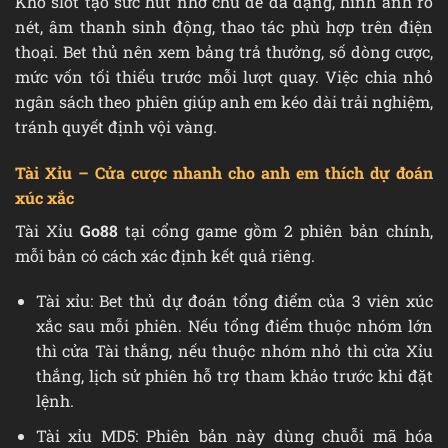
Kho slot tạo sức hút nhờ chủ đề đa dạng, hình ảnh rõ
nét, âm thanh sinh động, thao tác phù hợp trên điện
thoại. Bet thủ nên xem bảng trả thưởng, số dòng cược,
mức vốn tối thiểu trước mỗi lượt quay. Việc chia nhỏ
ngân sách theo phiên giúp anh em kéo dài trải nghiệm,
tránh quyết định vội vàng.
Tài Xỉu – Cửa cược nhanh cho anh em thích dự đoán
xúc xắc
Tài Xỉu
Go88
tại cổng game gồm 2 phiên bản chính,
mỗi bản có cách xác định kết quả riêng.
Tài xỉu: Bet thủ dự đoán tổng điểm của 3 viên xúc
xắc sau mỗi phiên. Nếu tổng điểm thuộc nhóm lớn
thì cửa Tài thắng, nếu thuộc nhóm nhỏ thì cửa Xỉu
thắng, lịch sử phiên hỗ trợ tham khảo trước khi đặt
lệnh.
Tài xỉu MD5: Phiên bản này dùng chuỗi mã hóa