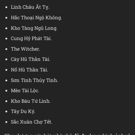
Linh Châu Ất Tỵ.
Hắc Thoại Ngộ Không.
Kho Tàng Ngũ Long.
Cung Hỷ Phát Tài.
The Witcher.
Cày Hũ Thần Tài.
Nổ Hũ Thần Tài.
Sơn Tinh Thủy Tinh.
Mèo Tài Lộc.
Kho Báu Tứ Linh.
Tây Du Ký.
Sắc Xuân Chợ Tết.