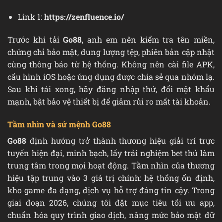
Link 1:
https://zenfluence.io/
Trước khi tải
Go88
, anh em nên kiểm tra tên miền,
chứng chỉ bảo mật, dung lượng tệp, phiên bản cập nhật
cùng thông báo từ hệ thống. Không nên cài file APK,
cấu hình iOS hoặc ứng dụng được chia sẻ qua nhóm lạ.
Sau khi tải xong, hãy đăng nhập thử, đổi mật khẩu
mạnh, bật bảo vệ thiết bị để giảm rủi ro mất tài khoản.
Tầm nhìn và sứ mệnh Go88
Go88
định hướng trở thành thương hiệu giải trí trực
tuyến hiện đại, minh bạch, lấy trải nghiệm bet thủ làm
trung tâm trong mọi hoạt động. Tầm nhìn của thương
hiệu tập trung vào 3 giá trị chính: hệ thống ổn định,
kho game đa dạng, dịch vụ hỗ trợ đáng tin cậy. Trong
giai đoạn 2026, chúng tôi đặt mục tiêu tối ưu app,
chuẩn hóa quy trình giao dịch, nâng mức bảo mật dữ