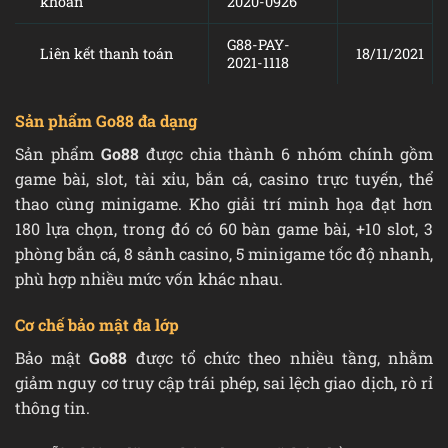
khoản
2020-0926
G88-PAY-
Liên kết thanh toán
18/11/2021
2021-1118
Sản phẩm Go88 đa dạng
Sản phẩm
Go88
được chia thành 6 nhóm chính gồm
game bài, slot, tài xỉu, bắn cá, casino trực tuyến, thể
thao cùng minigame. Kho giải trí minh họa đạt hơn
180 lựa chọn, trong đó có 60 bàn game bài, +10 slot, 3
phòng bắn cá, 8 sảnh casino, 5 minigame tốc độ nhanh,
phù hợp nhiều mức vốn khác nhau.
Cơ chế bảo mật đa lớp
Bảo mật
Go88
được tổ chức theo nhiều tầng, nhằm
giảm nguy cơ truy cập trái phép, sai lệch giao dịch, rò rỉ
thông tin.