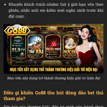
Khuyến khích trách nhiệm: Gợi ý giới hạn vốn theo
phiên, nhắc anh em kiểm soát ngân sách trước khi
đặt cược.
Mục tiêu xây dựng trở thành thương hiệu giải trí hiện đại
Điều gì khiến Go88 thu hút đông đảo bet thủ
tham gia?
Sức hút của thương hiệu đến từ cách vận hành thực