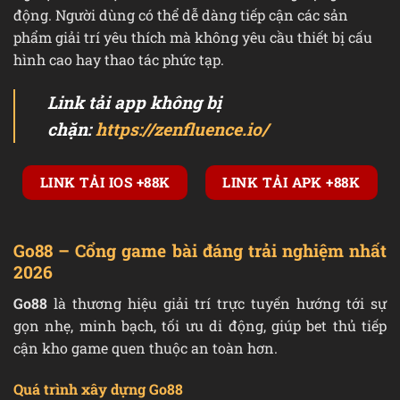
động. Người dùng có thể dễ dàng tiếp cận các sản
phẩm giải trí yêu thích mà không yêu cầu thiết bị cấu
hình cao hay thao tác phức tạp.
Link tải app không bị
chặn:
https://zenfluence.io/
LINK TẢI IOS +88K
LINK TẢI APK +88K
Go88 – Cổng game bài đáng trải nghiệm nhất
2026
Go88
là thương hiệu giải trí trực tuyến hướng tới sự
gọn nhẹ, minh bạch, tối ưu di động, giúp bet thủ tiếp
cận kho game quen thuộc an toàn hơn.
Quá trình xây dựng Go88