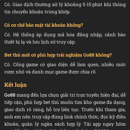
Có. Giao dịch thường xử lý khoảng 5-15 phút khi thông
tin chuyển khoản trùng khớp.
Có cơ chế bảo mật tài khoản không?
Có. Hệ thống áp dụng mã hóa đăng nhập, cảnh báo
thiết bị lạ và lưu lịch sử truy cập.
Bet thủ mới có phù hợp trải nghiệm Go88 không?
Có. Cổng game có giao diện dễ làm quen, nhiều mức
cược nhỏ và danh mục game được chia rõ.
Kết luận
Go88
mang đến lựa chọn giải trí trực tuyến hiện đại, dễ
tiếp cận, phù hợp bet thủ muốn tìm kho game đa dạng,
giao dịch rõ ràng, hỗ trợ liên tục. Trước khi tham gia,
anh em nên truy cập đúng link chính thức, đọc kỹ điều
khoản, quản lý ngân sách hợp lý. Tải app ngay hôm