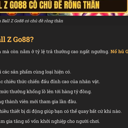
 Ball Z Go88 có chủ đề rồng thần
ll Z Go88?
nh mà còn nằm ở tỷ lệ trả thưởng cao ngất ngưỡng.
Nổ hũ 
i các sản phẩm cùng loại hiện có.
ác chiêu thức chiến đấu đỉnh cao của nhân vật.
 mức thưởng khổng lồ lên tới hàng tỷ đồng.
g thành viên mới tham gia lần đầu.
hiều thiết bị di động giúp bạn có thể quay bất cứ khi nào.
m gia tăng số vốn khởi nghiệp cho người chơi.