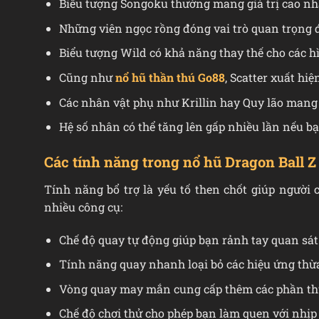
Biểu tượng Songoku thường mang giá trị cao nhấ
Những viên ngọc rồng đóng vai trò quan trọng 
Biểu tượng Wild có khả năng thay thế cho các h
Cũng như
nổ hũ thần thú Go88
, Scatter xuất hi
Các nhân vật phụ như Krillin hay Quy lão mang
Hệ số nhân có thể tăng lên gấp nhiều lần nếu bạn
Các tính năng trong nổ hũ Dragon Ball Z
Tính năng bổ trợ là yếu tố then chốt giúp người 
nhiều công cụ:
Chế độ quay tự động giúp bạn rảnh tay quan sát
Tính năng quay nhanh loại bỏ các hiệu ứng thừa 
Vòng quay may mắn cung cấp thêm các phần thư
Chế độ chơi thử cho phép bạn làm quen với nhịp