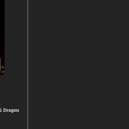
ũ Dragon