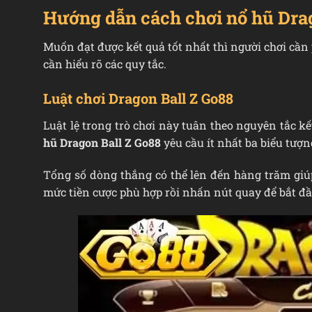
Hướng dẫn cách chơi nổ hũ Dra
Muốn đạt được kết quả tốt nhất thì người chơi cần
cần hiểu rõ các quy tắc.
Luật chơi Dragon Ball Z Go88
Luật lệ trong trò chơi này tuân theo nguyên tắc kế
hũ Dragon Ball Z Go88
yêu cầu ít nhất ba biểu tượn
Tổng số dòng thắng có thể lên đến hàng trăm giúp
mức tiền cược phù hợp rồi nhấn nút quay để bắt đầ