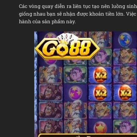
Các vòng quay diễn ra liên tục tạo nên luồng sin
giống nhau bạn sẽ nhận được khoản tiền lớn. Việc
hành của sản phẩm này.