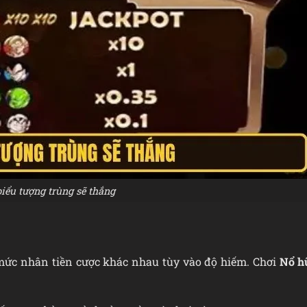
biểu tượng trùng sẽ thắng
mức nhân tiền cược khác nhau tùy vào độ hiếm. Chơi
Nổ h