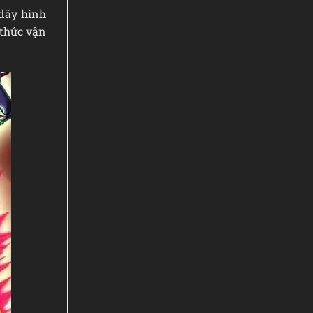
 dãy hình
 thức vận