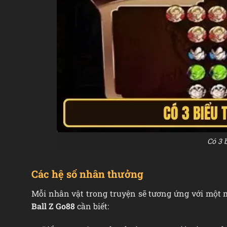
Có 3 
Các hệ số nhân thưởng
Mỗi nhân vật trong truyện sẽ tương ứng với một 
Ball Z Go88
cần biết: