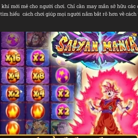
h khí mới mẻ cho người chơi. Chỉ cần may mắn sở hữu các
 tìm hiểu cách chơi giúp mọi người nắm bắt rõ hơn về cách