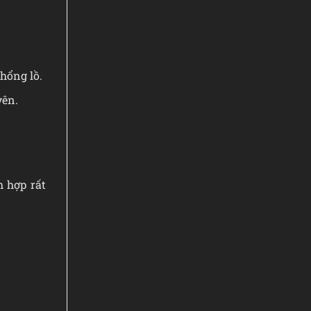
hổng lồ.
yên.
h hợp rất