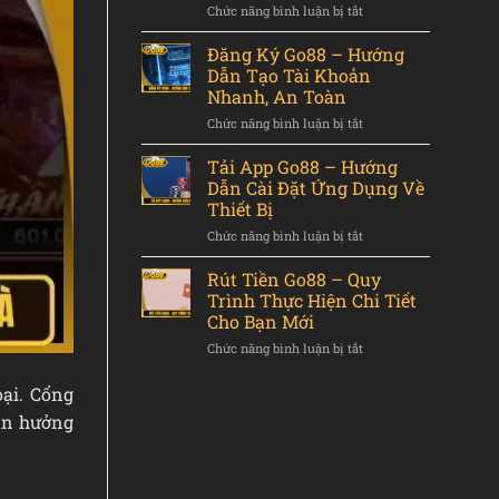
Chức năng bình luận bị tắt
ở
Dẫn
Nạp
Tham
Tiền
Gia
Đăng Ký Go88 – Hướng
Go88
An
Dẫn Tạo Tài Khoản
–
Toàn
Nhanh, An Toàn
Hướng
Cho
Chức năng bình luận bị tắt
ở
Dẫn
Bạn
Đăng
Giao
Ký
Dịch
Tải App Go88 – Hướng
Go88
Mượt
Dẫn Cài Đặt Ứng Dụng Về
–
Mà,
Thiết Bị
Hướng
An
Chức năng bình luận bị tắt
ở
Dẫn
Toàn
Tải
Tạo
App
Tài
Rút Tiền Go88 – Quy
Go88
Khoản
Trình Thực Hiện Chi Tiết
–
Nhanh,
Cho Bạn Mới
Hướng
An
Chức năng bình luận bị tắt
ở
Dẫn
Toàn
Rút
Cài
Tiền
Đặt
oại. Cổng
Go88
Ứng
ận hưởng
–
Dụng
Quy
Về
Trình
Thiết
Thực
Bị