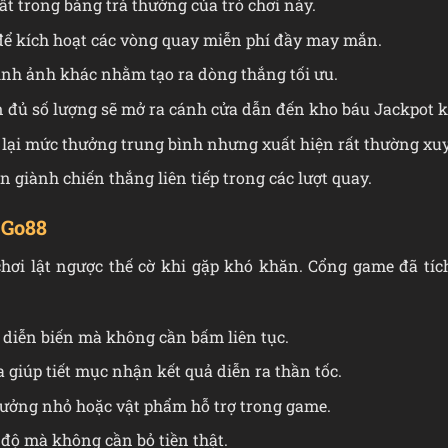
t trong bảng trả thưởng của trò chơi này.
để kích hoạt các vòng quay miễn phí đầy may mắn.
ình ảnh khác nhằm tạo ra dòng thắng tối ưu.
ện đủ số lượng sẽ mở ra cánh cửa dẫn đến kho báu Jackpot k
 lại mức thưởng trung bình nhưng xuất hiện rất thường xu
 giành chiến thắng liên tiếp trong các lượt quay.
 Go88
chơi lật ngược thế cờ khi gặp khó khăn. Cổng game đã tíc
 diễn biến mà không cần bấm liên tục.
giúp tiết mục nhận kết quả diễn ra thần tốc.
ởng nhỏ hoặc vật phẩm hỗ trợ trong game.
 độ mà không cần bỏ tiền thật.