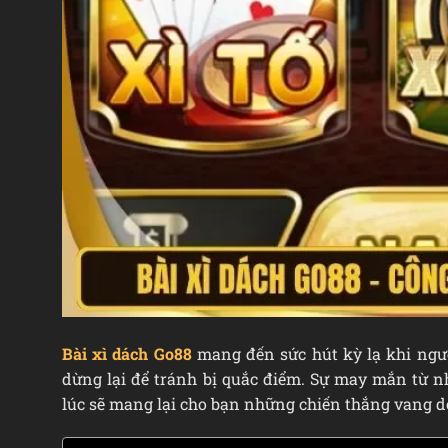
Bài xì dách Go88
mang đến sức hút kỳ lạ khi ngườ
dừng lại để tránh bị quắc điểm. Sự may mắn từ n
lúc sẽ mang lại cho bạn những chiến thắng vang d