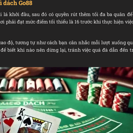
xì dách Go88
 lá khởi đầu, sau đó có quyền rút thêm tối đa ba quân để
 phải đạt mức điểm tối thiểu là 16 trước khi thực hiện việ
g cao độ, tương tự như cách bạn cân nhắc mỗi lượt xuống q
 để biết khi nào nên dừng lại, tránh việc quá đà dẫn đến t