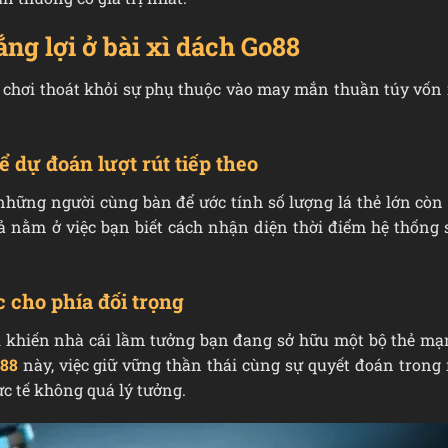
ắng lợi ở
bài xì dách Go88
 chơi thoát khỏi sự phụ thuộc vào may mắn thuần túy vốn
 dự đoán lượt rút tiếp theo
những người cùng bàn để ước tính số lượng lá thẻ lớn còn 
ả nằm ở việc bạn biết cách nhận diện thời điểm hệ thống
c cho phía đối trọng
i khiến nhà cái lầm tưởng bạn đang sở hữu một bộ thẻ m
o88
này, việc giữ vững thần thái cùng sự quyết đoán trong
c tế không quá lý tưởng.