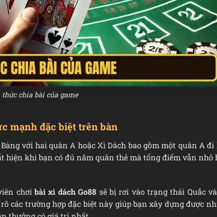
 thức chia bài của game
ức mạnh đặc biệt trên bàn
 Xì Bàng với hai quân A hoặc Xì Dách bao gồm một quân A đ
 xuất hiện khi bạn có đủ năm quân thẻ mà tổng điểm vẫn nhỏ
 viên chơi
bài xì dách Go88
sẽ bị rơi vào trạng thái Quắc v
m rõ các trường hợp đặc biệt này giúp bạn xây dựng được n
 thưởng có giá trị nhất.